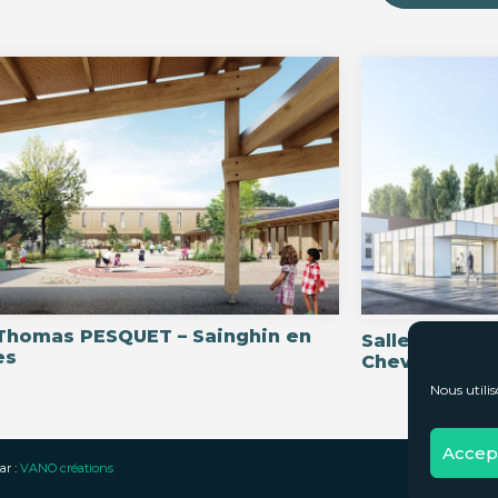
Thomas PESQUET – Sainghin en
Salle de spor
es
Chevet – Cro
Nous utilis
Accept
ar :
VANO créations