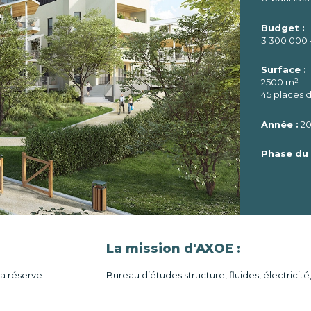
Budget :
3 300 000
Surface :
2500 m²
45 places 
Année :
20
Phase du 
La mission d'AXOE :
la réserve
Bureau d’études structure, fluides, électricit