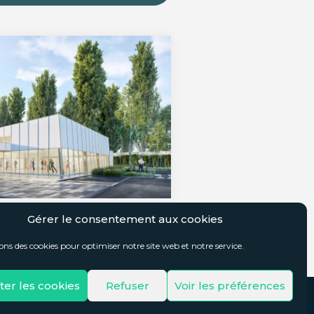
t Polyvalente Pierre
Gérer le consentement aux cookies
issy Beaubourg
ons des cookies pour optimiser notre site web et notre service.
er les cookies
Refuser
Voir les préférences