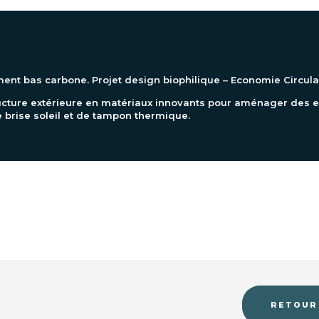
t bas carbone. Projet design biophilique – Economie Circulaire
ructure extérieure en matériaux innovants pour aménager des 
de brise soleil et de tampon thermique.
NOTRE PORTFOLIO COMPLET
RETOUR