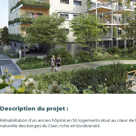
Description du projet :
Réhabilitation d’un ancien hôpital en 50 logements situé au cœur de 
naturelle des berges du Clain, riche en biodiversité.