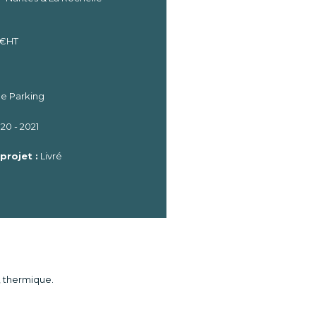
 €HT
de Parking
20 - 2021
projet :
Livré
é, thermique.