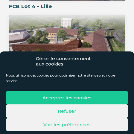
FCB Lot 4 – Lille
Gérer le consentement
aux cookies
Nous utilisons des cookies pour optimiser notre site web et notre
service.
Groupe Scolaire Emile Zola – Aulnoy lez
Accepter les cookies
Valenciennes
Refuser
Voir les préférences
© 2021 – Tous droits réservés –
Mentions légales & Politique de
confidentialité
– Créé par :
VANO créations